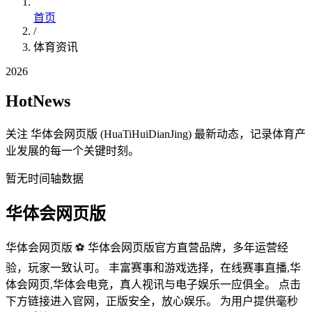
首页
/
体育资讯
2026
HotNews
关注 华体会网页版 (HuaTiHuiDianJing) 最新动态，记录体育产
业发展的每一个关键时刻。
暂无时间轴数据
华体会网页版
华体会网页版 ⚽ 华体会网页版官方直营品牌，多年运营经
验，玩家一致认可。 丰富赛事和游戏选择，在线赛事直播,华
体会网页,华体会电竞，真人视讯与电子娱乐一应俱全。 点击
下方链接进入官网，正版安全，放心娱乐。 为用户提供毫秒