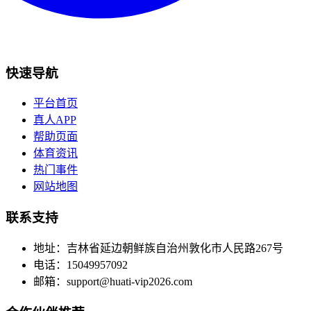
快速导航
平台首页
真人APP
帮助页面
体育资讯
热门事件
网站地图
联系支持
地址：吉林省延边朝鲜族自治州敦化市人民路267号
电话：15049957092
邮箱：
support@huati-vip2026.com