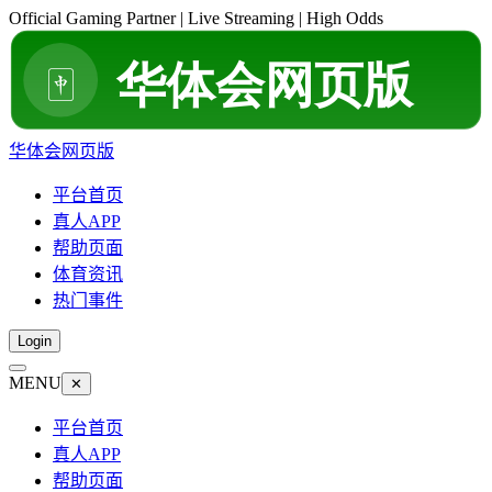
Official Gaming Partner | Live Streaming | High Odds
华体会网页版
平台首页
真人APP
帮助页面
体育资讯
热门事件
Login
MENU
✕
平台首页
真人APP
帮助页面