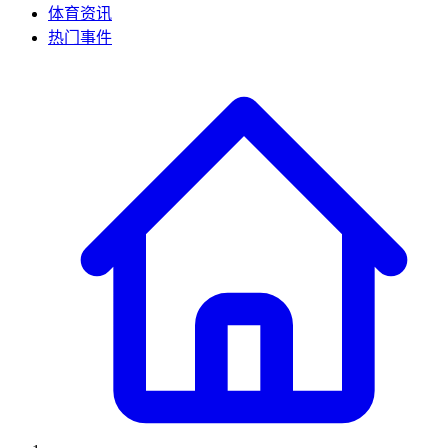
体育资讯
热门事件