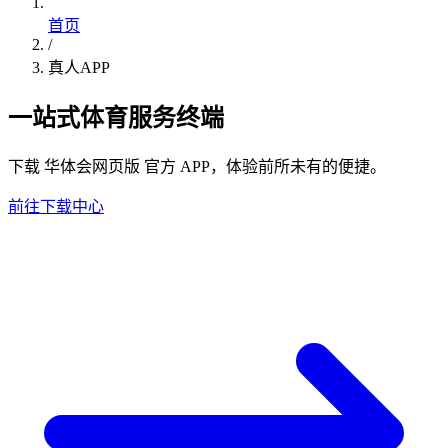
首页
/
真人APP
一站式体育服务终端
下载 华体会网页版 官方 APP，体验前所未有的便捷。
前往下载中心