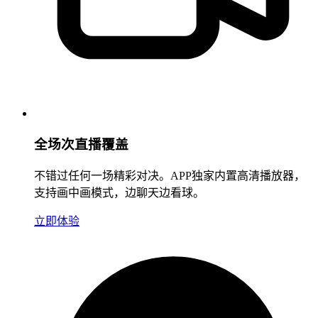
全场次直播覆盖
不错过任何一场精彩对决。APP独家内置高清播放器，
支持画中画模式，边聊天边看球。
立即体验