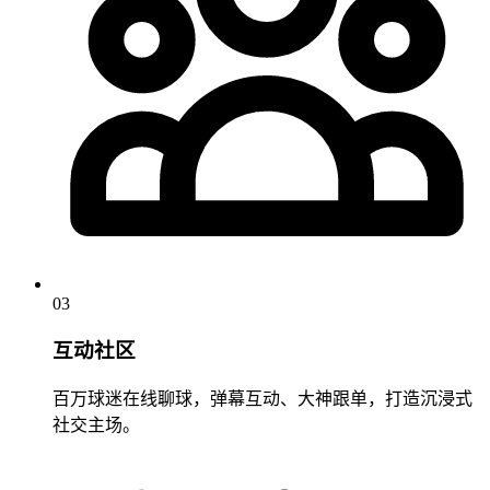
03
互动社区
百万球迷在线聊球，弹幕互动、大神跟单，打造沉浸式
社交主场。