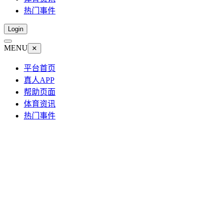
热门事件
Login
MENU
✕
平台首页
真人APP
帮助页面
体育资讯
热门事件