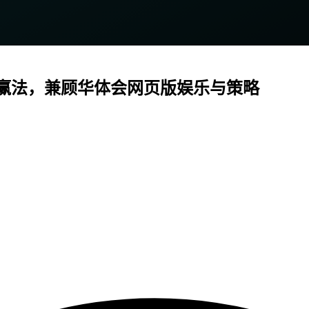
赢法，兼顾华体会网页版娱乐与策略