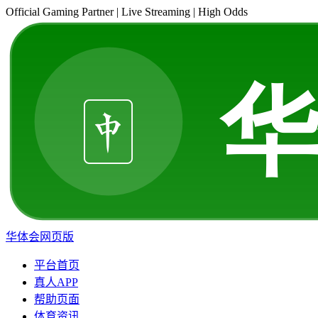
Official Gaming Partner | Live Streaming | High Odds
华体会网页版
平台首页
真人APP
帮助页面
体育资讯