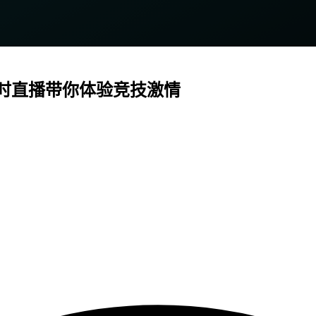
时直播带你体验竞技激情