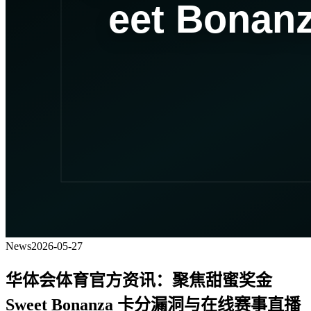
News
2026-05-27
华体会体育官方资讯：聚焦甜蜜奖金
Sweet Bonanza 卡分漏洞与在线赛事直播