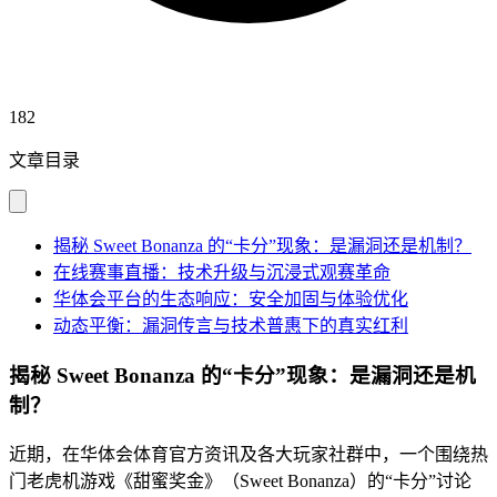
182
文章目录
揭秘 Sweet Bonanza 的“卡分”现象：是漏洞还是机制？
在线赛事直播：技术升级与沉浸式观赛革命
华体会平台的生态响应：安全加固与体验优化
动态平衡：漏洞传言与技术普惠下的真实红利
揭秘 Sweet Bonanza 的“卡分”现象：是漏洞还是机
制？
近期，在华体会体育官方资讯及各大玩家社群中，一个围绕热
门老虎机游戏《甜蜜奖金》（Sweet Bonanza）的“卡分”讨论