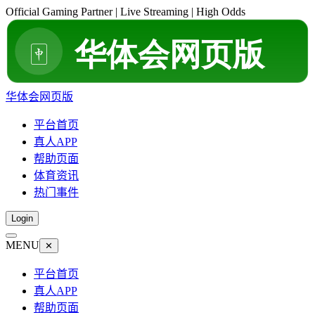
Official Gaming Partner | Live Streaming | High Odds
华体会网页版
平台首页
真人APP
帮助页面
体育资讯
热门事件
Login
MENU
✕
平台首页
真人APP
帮助页面