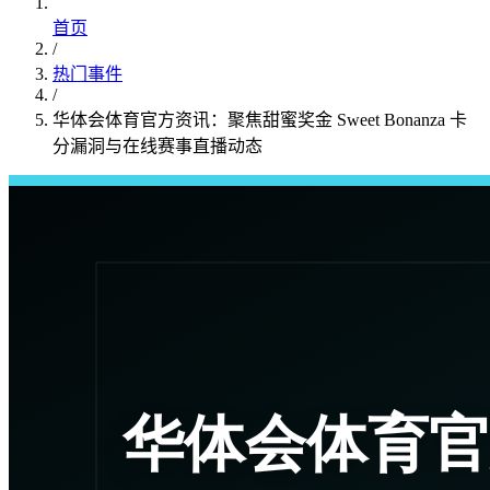
首页
/
热门事件
/
华体会体育官方资讯：聚焦甜蜜奖金 Sweet Bonanza 卡
分漏洞与在线赛事直播动态