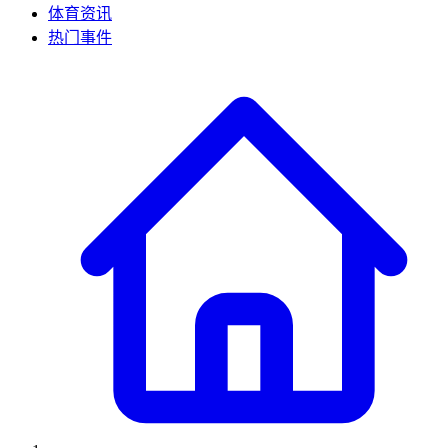
体育资讯
热门事件